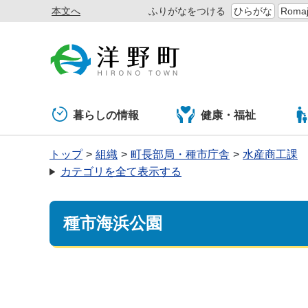
本文へ
ふりがなをつける
ひらがな
Romaj
暮らしの情報
健康・福祉
トップ
組織
町長部局・種市庁舎
水産商工課
カテゴリを全て表示する
種市海浜公園