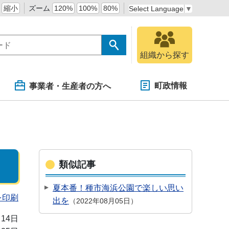
縮小
ズーム
120%
100%
80%
Select Language
▼
組織から探す
町政情報
事業者・生産者の方へ
類似記事
夏本番！種市海浜公園で楽しい思い
を印刷
出を
2022年08月05日
月14日