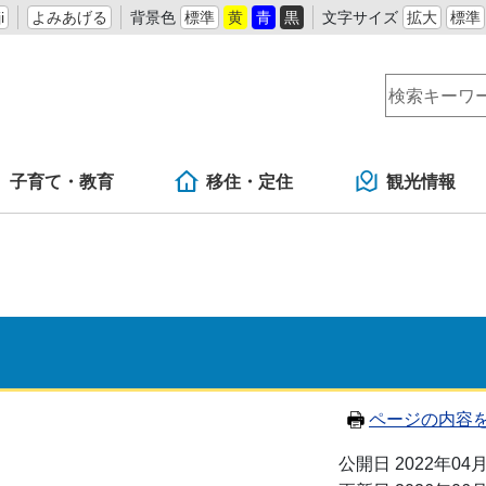
i
よみあげる
背景色
標準
黄
青
黒
文字サイズ
拡大
標準
子育て・教育
移住・定住
観光情報
ページの内容
公開日 2022年04