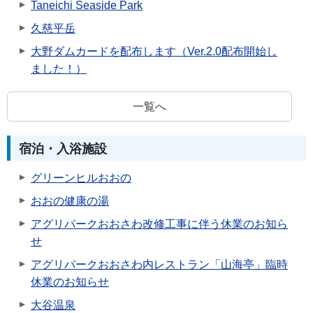
Taneichi Seaside Park
久慈平岳
大野ダムカードを配布します（Ver.2.0配布開始し
ました！）
一覧へ
宿泊・入浴施設
グリーンヒルおおの
おおの健康の湯
アグリパークおおさわ改修工事に伴う休業のお知ら
せ
アグリパークおおさわ内レストラン「山海亭」臨時
休業のお知らせ
大谷温泉