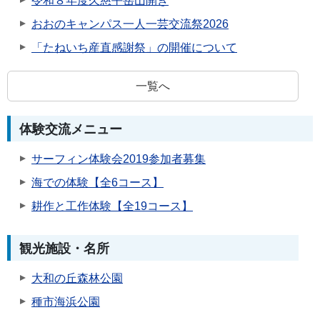
令和８年度久慈平岳山開き
おおのキャンパス一人一芸交流祭2026
「たねいち産直感謝祭」の開催について
一覧へ
体験交流メニュー
サーフィン体験会2019参加者募集
海での体験【全6コース】
耕作と工作体験【全19コース】
観光施設・名所
大和の丘森林公園
種市海浜公園