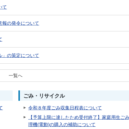
いて
意報の発令について
て
ル」の策定について
一覧へ
ごみ・リサイクル
て
令和８年度ごみ収集日程表について
【予算上限に達したため受付終了】家庭用生ご
理機(電動)の購入の補助について