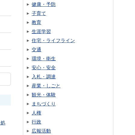
健康・予防
子育て
教育
生涯学習
住宅・ライフライン
交通
環境・衛生
安心・安全
入札・調達
産業・しごと
観光・体験
まちづくり
人権
行政
み処
広報活動