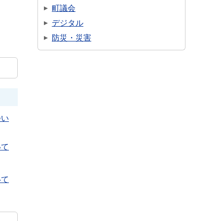
町議会
デジタル
防災・災害
つい
いて
いて