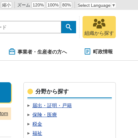
縮小
ズーム
120%
100%
80%
Select Language
▼
組織から探す
町政情報
事業者・生産者の方へ
分野から探す
届出・証明・戸籍
tom
保険・医療
税金
福祉