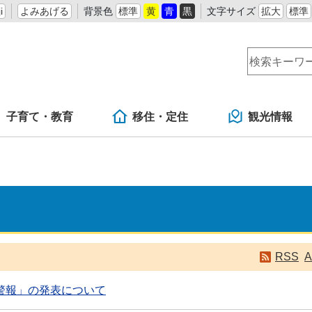
i
よみあげる
背景色
標準
黄
青
黒
文字サイズ
拡大
標準
子育て・教育
移住・定住
観光情報
RSS
A
警報」の発表について