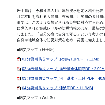
岩手県は、令和４年３月に津波浸水想定区域の公表
月に本町を流れる大野川、有家川、川尻川の３河川
町では、このような想定される災害に対応するため
に導入された警戒レベルや防災情報のほか、最新の
しました。「自分の命は自分で守る」という考えの
自身や地域全体で防災対策を進め、災害に備えまし
■防災マップ（冊子版）
01 洋野町防災マップ_お知らせ[PDF：7.11MB]
02 洋野町防災マップ_洋野町全体図[PDF：2.99M
03 洋野町防災マップ_河川洪水・土砂[PDF：40.9
04 洋野町防災マップ_津波[PDF：11.2MB]
■
防災マップ（Web版）