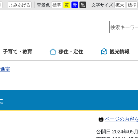
i
よみあげる
背景色
標準
黄
青
黒
文字サイズ
拡大
標準
子育て・教育
移住・定住
観光情報
推進室
た
ページの内容
公開日 2024年05