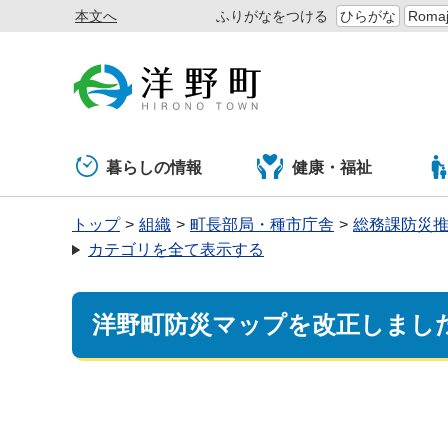
本文へ
ふりがなをつける
ひらがな
Romaj
暮らしの情報
健康・福祉
トップ
組織
町長部局・種市庁舎
総務課防災
カテゴリを全て表示する
洋野町防災マップを改正しまし