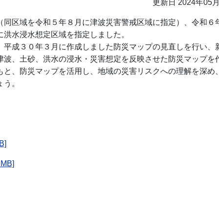
更新日 2024年05
（同区域を令和５年８月に津波災害警戒区域に指定）、令和６
に洪水浸水想定区域を指定しました。
、平成３０年３月に作成しました防災マップの見直しを行い、
津波、土砂、洪水の浸水・災害想定を反映させた防災マップを
もと、防災マップを活用し、地域の災害リスクへの理解を深め
ょう。
B]
MB]