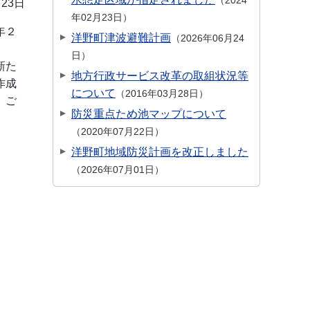
2024
月23日
年02月23日
年２
洋野町津波避難計画
2026年06月24
日
新た
地方行政サービス改革の取組状況等
作成
について
2016年03月28日
、ご
防災重点ため池マップについて
2020年07月22日
洋野町地域防災計画を改正しました
2026年07月01日