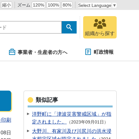
縮小
ズーム
120%
100%
80%
Select Language
▼
組織から探す
町政情報
事業者・生産者の方へ
類似記事
洋野町に「津波災害警戒区域」が指
を印刷
定されました。
2023年09月01日
大野川、有家川及び川尻川の洪水浸
月08日
水想定区域が指定されました