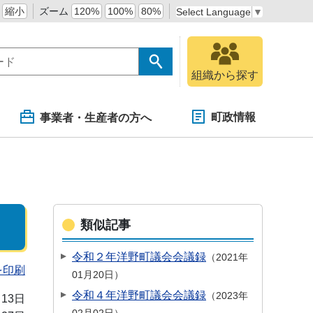
縮小
ズーム
120%
100%
80%
Select Language
▼
組織から探す
町政情報
事業者・生産者の方へ
類似記事
令和２年洋野町議会会議録
2021年
を印刷
01月20日
令和４年洋野町議会会議録
2023年
月13日