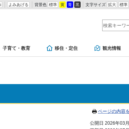
i
よみあげる
背景色
標準
黄
青
黒
文字サイズ
拡大
標準
子育て・教育
移住・定住
観光情報
ページの内容
公開日 2026年03