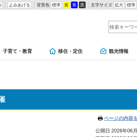
i
よみあげる
背景色
標準
黄
青
黒
文字サイズ
拡大
標準
子育て・教育
移住・定住
観光情報
催
ページの内容
公開日 2026年06