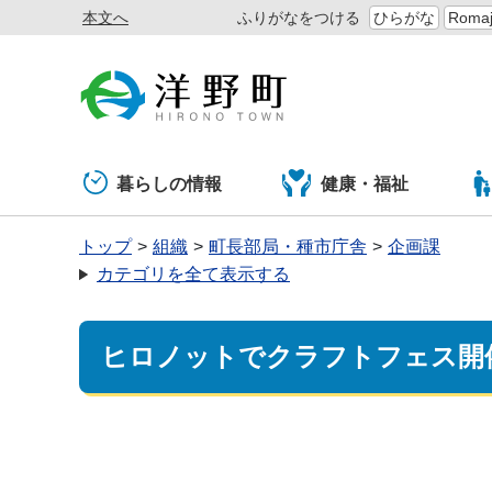
本文へ
ふりがなをつける
ひらがな
Romaj
暮らしの情報
健康・福祉
トップ
組織
町長部局・種市庁舎
企画課
カテゴリを全て表示する
ヒロノットでクラフトフェス開