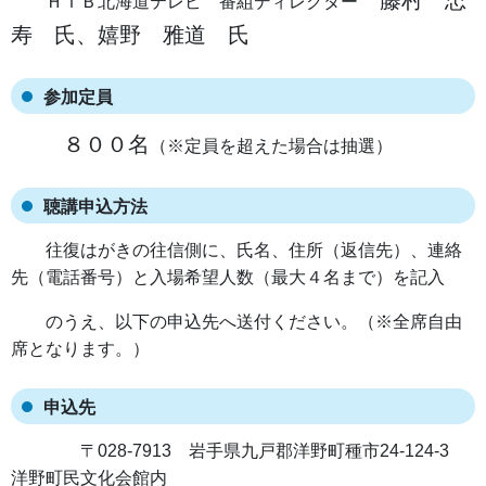
藤村 忠
ＨＴＢ北海道テレビ 番組ディレクター
寿 氏、嬉野 雅道 氏
参加定員
８００名
（※定員を超えた場合は抽選）
聴講申込方法
往復はがきの往信側に、氏名、住所（返信先）、連絡
先（電話番号）と入場希望人数（最大４名まで）を記入
のうえ、以下の申込先へ送付ください。（※全席自由
席となります。）
申込先
〒028-7913 岩手県九戸郡洋野町種市24-124-3
洋野町民文化会館内