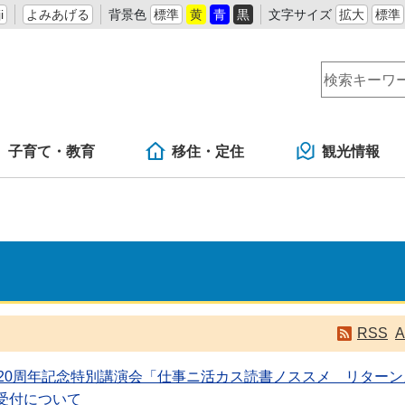
i
よみあげる
背景色
標準
黄
青
黒
文字サイズ
拡大
標準
子育て・教育
移住・定住
観光情報
RSS
A
生20周年記念特別講演会「仕事ニ活カス読書ノススメ リターン
受付について