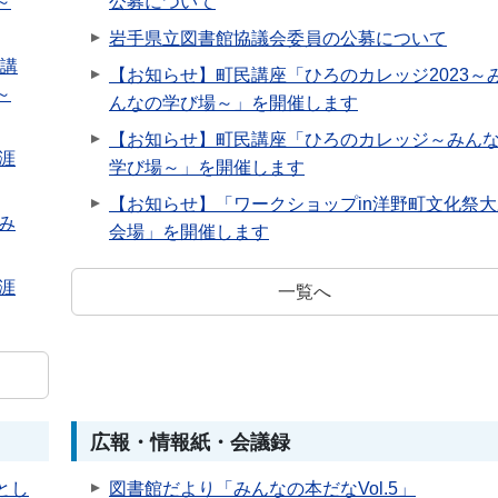
～
公募について
岩手県立図書館協議会委員の公募について
別講
【お知らせ】町民講座「ひろのカレッジ2023～
～
んなの学び場～」を開催します
【お知らせ】町民講座「ひろのカレッジ～みん
涯
学び場～」を開催します
【お知らせ】「ワークショップin洋野町文化祭大
み
会場」を開催します
涯
一覧へ
広報・情報紙・会議録
とし
図書館だより「みんなの本だなVol.5」