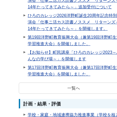
演会「仕事ニ活カス読書ノススメ リターンズ
14年たってきてみたら～」追加受付について
ひろのカレッジ2026洋野町誕生20周年記念特
演会「仕事ニ活カス読書ノススメ リターンズ
14年たってきてみたら～」を開催します。
第19回洋野町教育振興大会（兼第19回洋野町生
学習推進大会）を開催しました。
【お知らせ】町民講座「ひろのカレッジ2023～
んなの学び場～」を開催します
第17回洋野町教育振興大会（兼第17回洋野町生
学習推進大会）を開催しました。
一覧へ
計画・結果・評価
学校・家庭・地域連携協力推進事業（学校を核