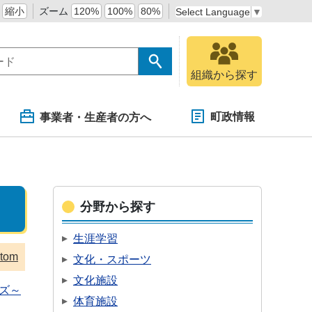
縮小
ズーム
120%
100%
80%
Select Language
▼
組織から探す
町政情報
事業者・生産者の方へ
分野から探す
生涯学習
tom
文化・スポーツ
文化施設
ズ～
体育施設