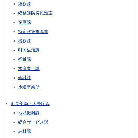
総務課
総務課防災推進室
企画課
特定政策推進室
税務課
町民生活課
福祉課
水産商工課
会計課
水道事業所
町長部局・大野庁舎
地域振興課
総合サービス課
農林課