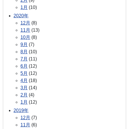
2月
(9)
1月
(10)
2020年
12月
(8)
11月
(13)
10月
(8)
9月
(7)
8月
(10)
7月
(11)
6月
(12)
5月
(12)
4月
(18)
3月
(14)
2月
(4)
1月
(12)
2019年
12月
(7)
11月
(6)