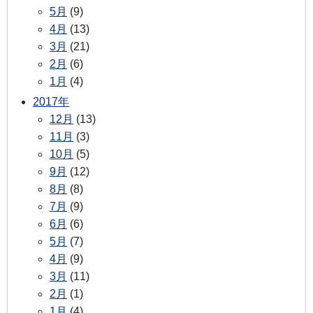
5月
(9)
4月
(13)
3月
(21)
2月
(6)
1月
(4)
2017年
12月
(13)
11月
(3)
10月
(5)
9月
(12)
8月
(8)
7月
(9)
6月
(6)
5月
(7)
4月
(9)
3月
(11)
2月
(1)
1月
(4)