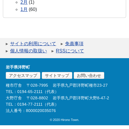
2月
(1)
1月
(60)
サイトの利用について
免責事項
個人情報の取扱い
RSSについて
岩手県洋野町
アクセスマップ
サイトマップ
お問い合わせ
種市庁舎
〒028-7995
岩手県九戸郡洋野町種市23-27
TEL：0194-65-2111（代表）
大野庁舎
〒028-8802
岩手県九戸郡洋野町大野8-47-2
TEL：0194-77-2111（代表）
法人番号：8000020035076
© 2020 Hirono Town.