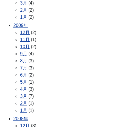
3月
(4)
2月
(2)
1月
(2)
2009年
12月
(2)
11月
(1)
10月
(2)
9月
(4)
8月
(3)
7月
(3)
6月
(2)
5月
(1)
4月
(3)
3月
(7)
2月
(1)
1月
(1)
2008年
12月
(3)