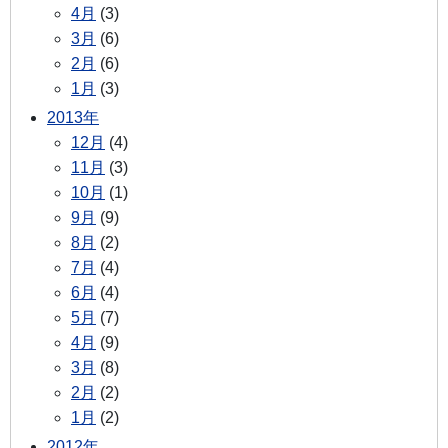
4月
(3)
3月
(6)
2月
(6)
1月
(3)
2013年
12月
(4)
11月
(3)
10月
(1)
9月
(9)
8月
(2)
7月
(4)
6月
(4)
5月
(7)
4月
(9)
3月
(8)
2月
(2)
1月
(2)
2012年