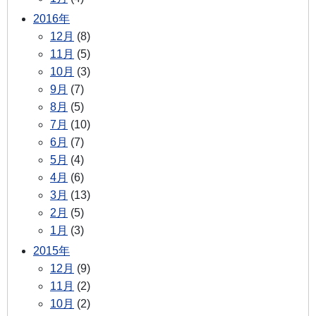
2016年
12月
(8)
11月
(5)
10月
(3)
9月
(7)
8月
(5)
7月
(10)
6月
(7)
5月
(4)
4月
(6)
3月
(13)
2月
(5)
1月
(3)
2015年
12月
(9)
11月
(2)
10月
(2)