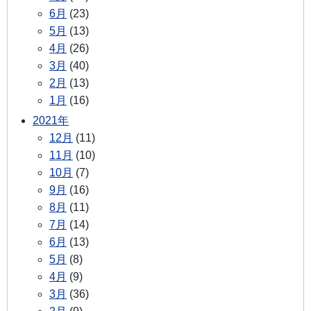
6月
(23)
5月
(13)
4月
(26)
3月
(40)
2月
(13)
1月
(16)
2021年
12月
(11)
11月
(10)
10月
(7)
9月
(16)
8月
(11)
7月
(14)
6月
(13)
5月
(8)
4月
(9)
3月
(36)