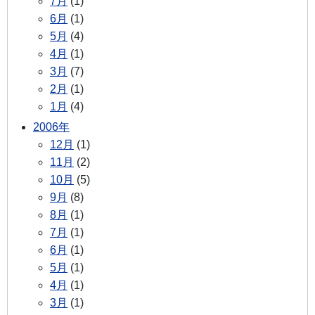
7月
(1)
6月
(1)
5月
(4)
4月
(1)
3月
(7)
2月
(1)
1月
(4)
2006年
12月
(1)
11月
(2)
10月
(5)
9月
(8)
8月
(1)
7月
(1)
6月
(1)
5月
(1)
4月
(1)
3月
(1)