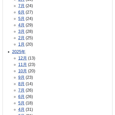
7月
(24)
6月
(27)
5月
(24)
4月
(29)
3月
(28)
2月
(25)
1月
(20)
2025年
12月
(13)
11月
(23)
10月
(20)
9月
(23)
8月
(14)
7月
(26)
6月
(26)
5月
(18)
4月
(31)