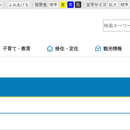
i
よみあげる
背景色
標準
黄
青
黒
文字サイズ
拡大
標準
子育て・教育
移住・定住
観光情報