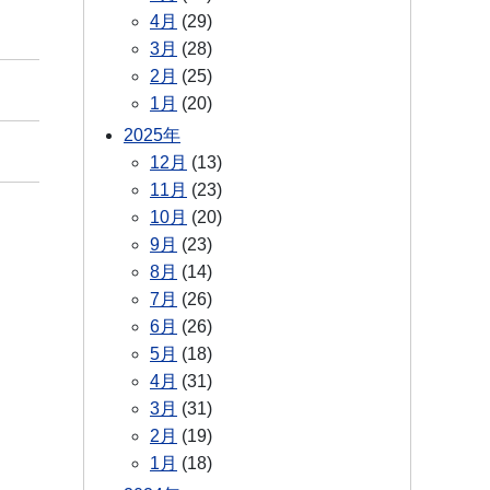
4月
(29)
3月
(28)
2月
(25)
1月
(20)
2025年
12月
(13)
11月
(23)
10月
(20)
9月
(23)
8月
(14)
7月
(26)
6月
(26)
5月
(18)
4月
(31)
3月
(31)
2月
(19)
1月
(18)