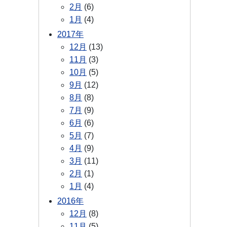
2月
(6)
1月
(4)
2017年
12月
(13)
11月
(3)
10月
(5)
9月
(12)
8月
(8)
7月
(9)
6月
(6)
5月
(7)
4月
(9)
3月
(11)
2月
(1)
1月
(4)
2016年
12月
(8)
11月
(5)