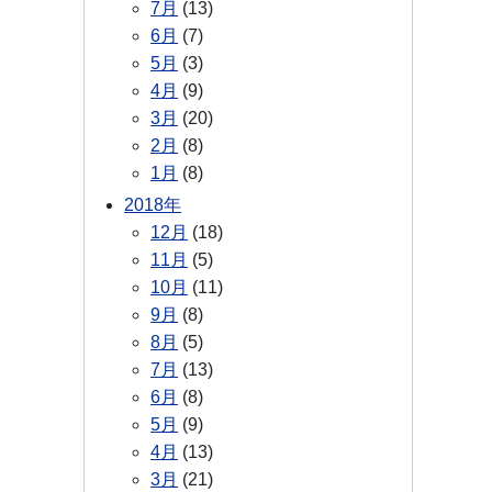
7月
(13)
6月
(7)
5月
(3)
4月
(9)
3月
(20)
2月
(8)
1月
(8)
2018年
12月
(18)
11月
(5)
10月
(11)
9月
(8)
8月
(5)
7月
(13)
6月
(8)
5月
(9)
4月
(13)
3月
(21)