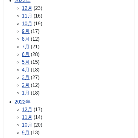
2023年
12月
(23)
11月
(16)
10月
(19)
9月
(17)
8月
(12)
7月
(21)
6月
(28)
5月
(15)
4月
(18)
3月
(27)
2月
(12)
1月
(18)
2022年
12月
(17)
11月
(14)
10月
(20)
9月
(13)