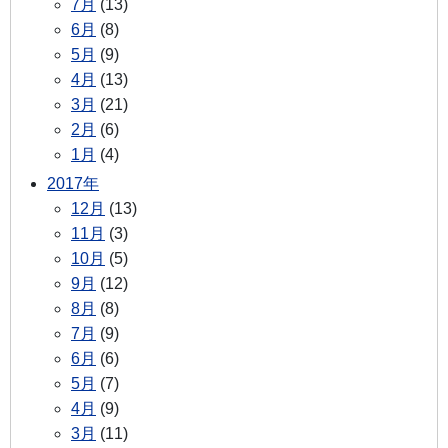
7月
(13)
6月
(8)
5月
(9)
4月
(13)
3月
(21)
2月
(6)
1月
(4)
2017年
12月
(13)
11月
(3)
10月
(5)
9月
(12)
8月
(8)
7月
(9)
6月
(6)
5月
(7)
4月
(9)
3月
(11)