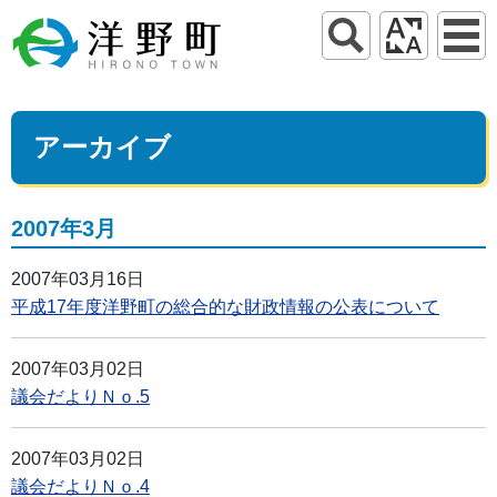
アーカイブ
2007年3月
2007年03月16日
平成17年度洋野町の総合的な財政情報の公表について
2007年03月02日
議会だよりＮｏ.5
2007年03月02日
議会だよりＮｏ.4