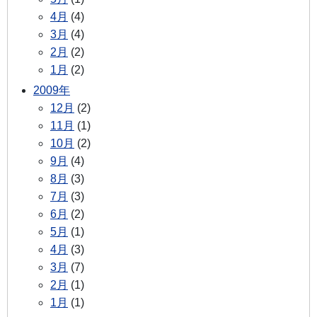
4月
(4)
3月
(4)
2月
(2)
1月
(2)
2009年
12月
(2)
11月
(1)
10月
(2)
9月
(4)
8月
(3)
7月
(3)
6月
(2)
5月
(1)
4月
(3)
3月
(7)
2月
(1)
1月
(1)