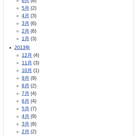
6月
(8)
5月
(2)
4月
(3)
3月
(6)
2月
(6)
1月
(3)
2013年
12月
(4)
11月
(3)
10月
(1)
9月
(9)
8月
(2)
7月
(4)
6月
(4)
5月
(7)
4月
(9)
3月
(8)
2月
(2)