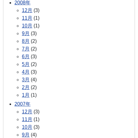
2008年
12月
(3)
11月
(1)
10月
(1)
9月
(3)
8月
(2)
7月
(2)
6月
(3)
5月
(2)
4月
(3)
3月
(4)
2月
(2)
1月
(1)
2007年
12月
(3)
11月
(1)
10月
(3)
9月
(4)