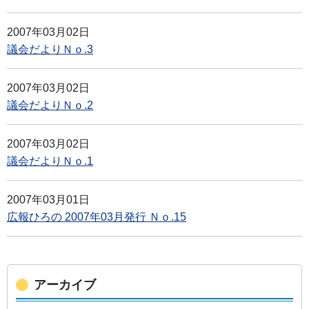
2007年03月02日
議会だよりＮｏ.3
2007年03月02日
議会だよりＮｏ.2
2007年03月02日
議会だよりＮｏ.1
2007年03月01日
広報ひろの 2007年03月発行 Ｎｏ.15
アーカイブ