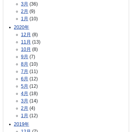
3月
(36)
2月
(9)
1月
(10)
2020年
12月
(8)
11月
(13)
10月
(8)
9月
(7)
8月
(10)
7月
(11)
6月
(12)
5月
(12)
4月
(18)
3月
(14)
2月
(4)
1月
(12)
2019年
12月
(7)