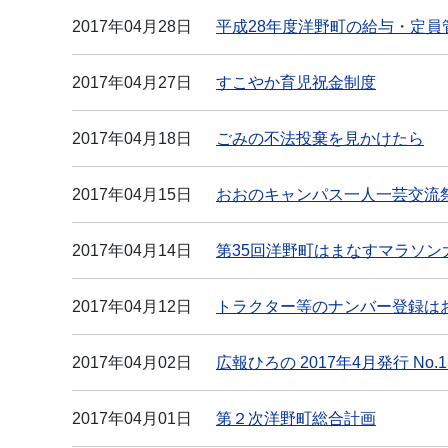
2017年04月28日
平成28年度洋野町の給与・定員
2017年04月27日
すこやか育児祝金制度
2017年04月18日
ごみの不法投棄を見かけたら
2017年04月15日
おおのキャンパス一人一芸交流祭
2017年04月14日
第35回洋野町はまなすマラソ
2017年04月12日
トラクター等のナンバー登録は
2017年04月02日
広報ひろの 2017年4月発行 No.1
2017年04月01日
第２次洋野町総合計画