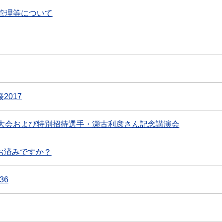
管理等について
2017
ン大会および特別招待選手・瀬古利彦さん記念講演会
お済みですか？
36