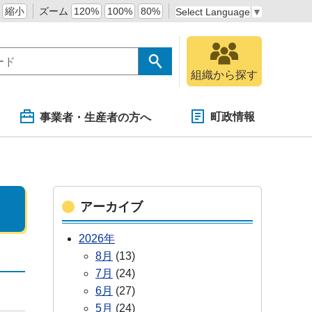
縮小
ズーム
120%
100%
80%
Select Language
▼
組織から探す
町政情報
事業者・生産者の方へ
アーカイブ
2026年
8月
(13)
7月
(24)
6月
(27)
5月
(24)