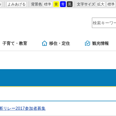
i
よみあげる
背景色
標準
黄
青
黒
文字サイズ
拡大
標準
子育て・教育
移住・定住
観光情報
断リレー2017参加者募集