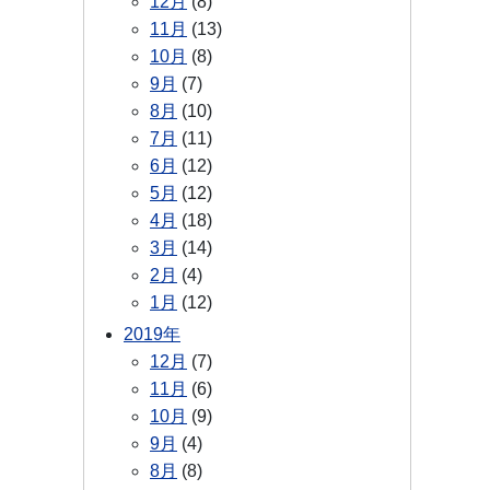
12月
(8)
11月
(13)
10月
(8)
9月
(7)
8月
(10)
7月
(11)
6月
(12)
5月
(12)
4月
(18)
3月
(14)
2月
(4)
1月
(12)
2019年
12月
(7)
11月
(6)
10月
(9)
9月
(4)
8月
(8)