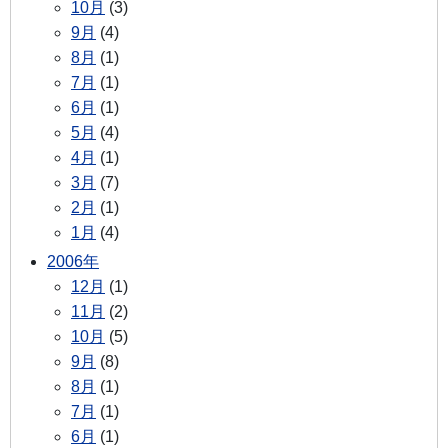
10月
(3)
9月
(4)
8月
(1)
7月
(1)
6月
(1)
5月
(4)
4月
(1)
3月
(7)
2月
(1)
1月
(4)
2006年
12月
(1)
11月
(2)
10月
(5)
9月
(8)
8月
(1)
7月
(1)
6月
(1)