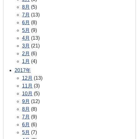
8月
(5)
7月
(13)
6月
(8)
5月
(9)
4月
(13)
3月
(21)
2月
(6)
1月
(4)
2017年
12月
(13)
11月
(3)
10月
(5)
9月
(12)
8月
(8)
7月
(9)
6月
(6)
5月
(7)