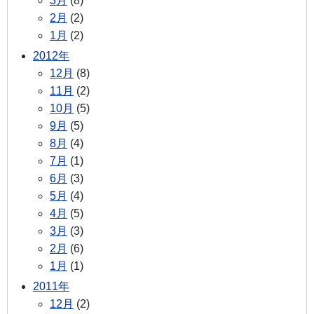
3月
(8)
2月
(2)
1月
(2)
2012年
12月
(8)
11月
(2)
10月
(5)
9月
(5)
8月
(4)
7月
(1)
6月
(3)
5月
(4)
4月
(5)
3月
(3)
2月
(6)
1月
(1)
2011年
12月
(2)