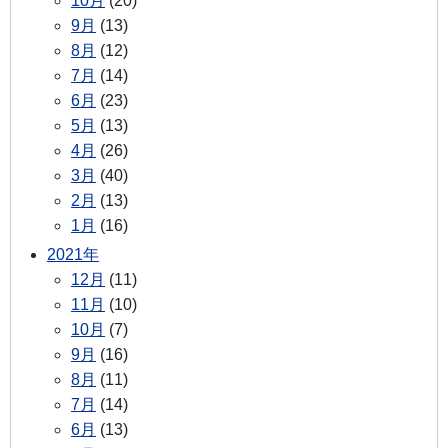
10月
(20)
9月
(13)
8月
(12)
7月
(14)
6月
(23)
5月
(13)
4月
(26)
3月
(40)
2月
(13)
1月
(16)
2021年
12月
(11)
11月
(10)
10月
(7)
9月
(16)
8月
(11)
7月
(14)
6月
(13)