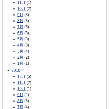
11月
(1)
10月
(2)
9月
(3)
8月
(3)
7月
(5)
6月
(8)
5月
(3)
4月
(3)
3月
(4)
2月
(2)
1月
(1)
2010年
12月
(5)
11月
(2)
10月
(1)
9月
(2)
8月
(3)
7月
(4)