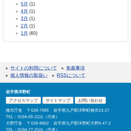
5月
(1)
4月
(1)
3月
(1)
2月
(1)
1月
(60)
サイトの利用について
免責事項
個人情報の取扱い
RSSについて
岩手県洋野町
アクセスマップ
サイトマップ
お問い合わせ
種市庁舎
〒028-7995
岩手県九戸郡洋野町種市23-27
TEL：0194-65-2111（代表）
大野庁舎
〒028-8802
岩手県九戸郡洋野町大野8-47-2
TEL：0194-77-2111（代表）