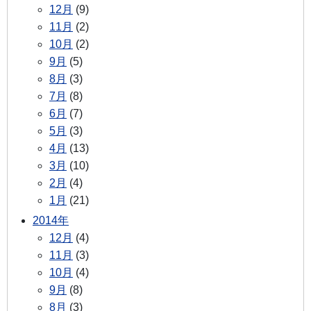
12月
(9)
11月
(2)
10月
(2)
9月
(5)
8月
(3)
7月
(8)
6月
(7)
5月
(3)
4月
(13)
3月
(10)
2月
(4)
1月
(21)
2014年
12月
(4)
11月
(3)
10月
(4)
9月
(8)
8月
(3)