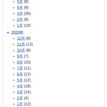
5月
(8)
4月
(9)
3月
(36)
2月
(9)
1月
(10)
2020年
12月
(8)
11月
(13)
10月
(8)
9月
(7)
8月
(10)
7月
(11)
6月
(12)
5月
(12)
4月
(18)
3月
(14)
2月
(4)
1月
(12)