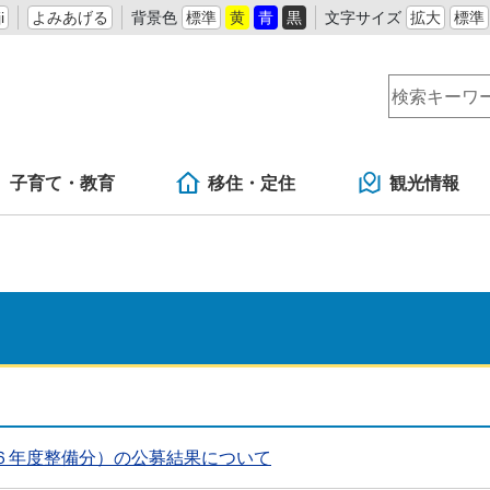
i
よみあげる
背景色
標準
黄
青
黒
文字サイズ
拡大
標準
子育て・教育
移住・定住
観光情報
６年度整備分）の公募結果について