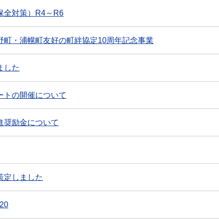
全対策）R4～R6
野町・浦幌町友好の町絆協定10周年記念事業
ました
ートの開催について
進奨励金について
策定しました
20