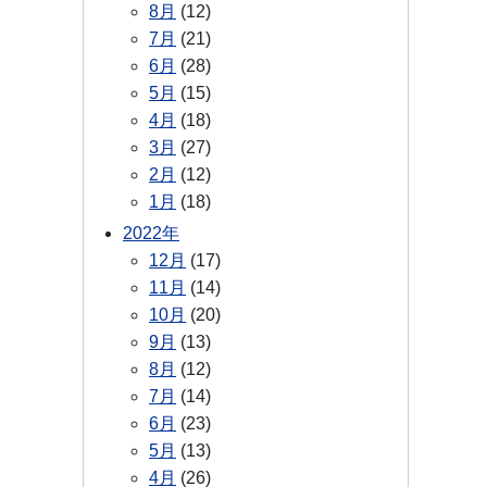
8月
(12)
7月
(21)
6月
(28)
5月
(15)
4月
(18)
3月
(27)
2月
(12)
1月
(18)
2022年
12月
(17)
11月
(14)
10月
(20)
9月
(13)
8月
(12)
7月
(14)
6月
(23)
5月
(13)
4月
(26)