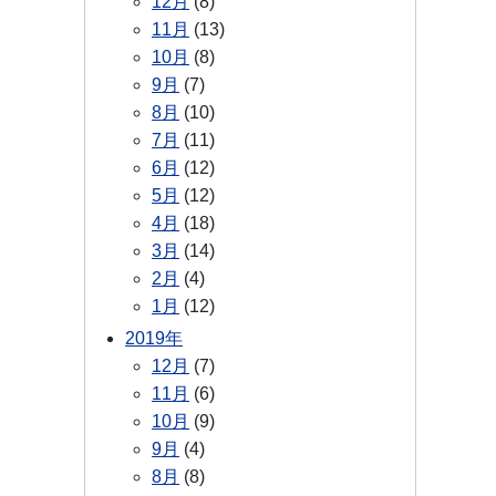
12月
(8)
11月
(13)
10月
(8)
9月
(7)
8月
(10)
7月
(11)
6月
(12)
5月
(12)
4月
(18)
3月
(14)
2月
(4)
1月
(12)
2019年
12月
(7)
11月
(6)
10月
(9)
9月
(4)
8月
(8)