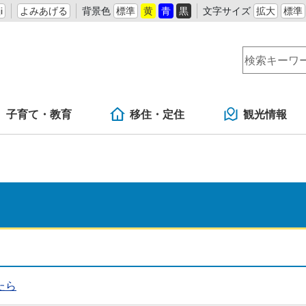
i
よみあげる
背景色
標準
黄
青
黒
文字サイズ
拡大
標準
子育て・教育
移住・定住
観光情報
たら