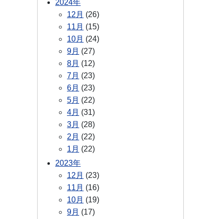
2024年
12月
(26)
11月
(15)
10月
(24)
9月
(27)
8月
(12)
7月
(23)
6月
(23)
5月
(22)
4月
(31)
3月
(28)
2月
(22)
1月
(22)
2023年
12月
(23)
11月
(16)
10月
(19)
9月
(17)