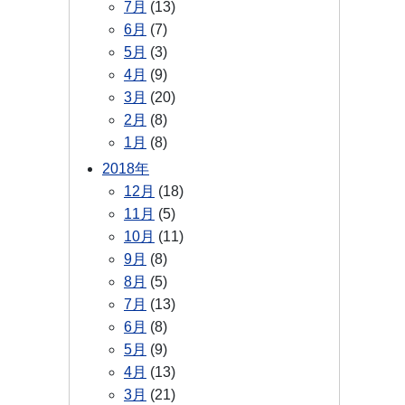
7月
(13)
6月
(7)
5月
(3)
4月
(9)
3月
(20)
2月
(8)
1月
(8)
2018年
12月
(18)
11月
(5)
10月
(11)
9月
(8)
8月
(5)
7月
(13)
6月
(8)
5月
(9)
4月
(13)
3月
(21)