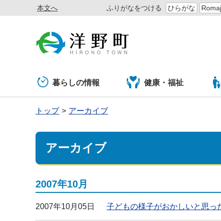
本文へ
ふりがなをつける
ひらがな
Romaj
暮らしの情報
健康・福祉
トップ
アーカイブ
アーカイブ
2007年10月
2007年10月05日
子どもの様子がおかしいと思っ