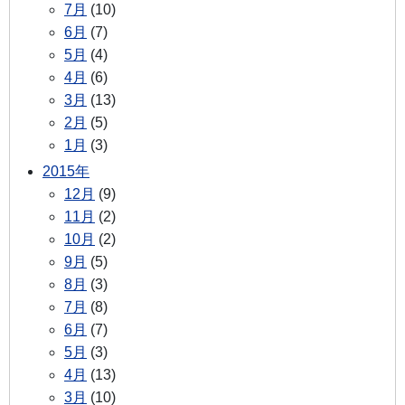
7月
(10)
6月
(7)
5月
(4)
4月
(6)
3月
(13)
2月
(5)
1月
(3)
2015年
12月
(9)
11月
(2)
10月
(2)
9月
(5)
8月
(3)
7月
(8)
6月
(7)
5月
(3)
4月
(13)
3月
(10)