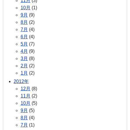
11月
(3)
10月
(1)
9月
(9)
8月
(2)
7月
(4)
6月
(4)
5月
(7)
4月
(9)
3月
(8)
2月
(2)
1月
(2)
2012年
12月
(8)
11月
(2)
10月
(5)
9月
(5)
8月
(4)
7月
(1)