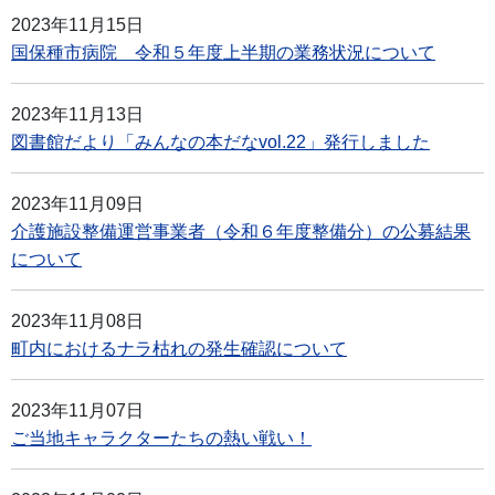
2023年11月15日
国保種市病院 令和５年度上半期の業務状況について
2023年11月13日
図書館だより「みんなの本だなvol.22」発行しました
2023年11月09日
介護施設整備運営事業者（令和６年度整備分）の公募結果
について
2023年11月08日
町内におけるナラ枯れの発生確認について
2023年11月07日
ご当地キャラクターたちの熱い戦い！