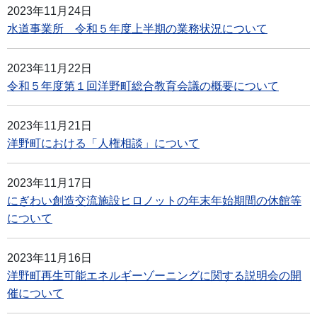
2023年11月24日
水道事業所 令和５年度上半期の業務状況について
2023年11月22日
令和５年度第１回洋野町総合教育会議の概要について
2023年11月21日
洋野町における「人権相談」について
2023年11月17日
にぎわい創造交流施設ヒロノットの年末年始期間の休館等
について
2023年11月16日
洋野町再生可能エネルギーゾーニングに関する説明会の開
催について