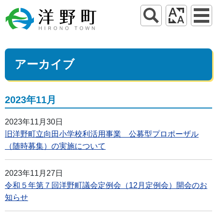
アーカイブ
2023年11月
2023年11月30日
旧洋野町立向田小学校利活用事業 公募型プロポーザル
（随時募集）の実施について
2023年11月27日
令和５年第７回洋野町議会定例会（12月定例会）開会のお
知らせ