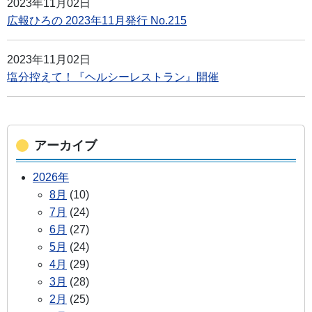
2023年11月02日
広報ひろの 2023年11月発行 No.215
2023年11月02日
塩分控えて！『ヘルシーレストラン』開催
アーカイブ
2026年
8月
(10)
7月
(24)
6月
(27)
5月
(24)
4月
(29)
3月
(28)
2月
(25)