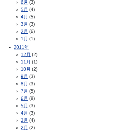
6月
(3)
5月
(4)
4月
(5)
3月
(3)
2月
(6)
1月
(1)
2011年
12月
(2)
11月
(1)
10月
(2)
9月
(3)
8月
(3)
7月
(5)
6月
(8)
5月
(3)
4月
(3)
3月
(4)
2月
(2)