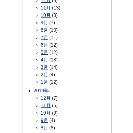
12月
(8)
11月
(13)
10月
(8)
9月
(7)
8月
(10)
7月
(11)
6月
(12)
5月
(12)
4月
(18)
3月
(14)
2月
(4)
1月
(12)
2019年
12月
(7)
11月
(6)
10月
(9)
9月
(4)
8月
(8)