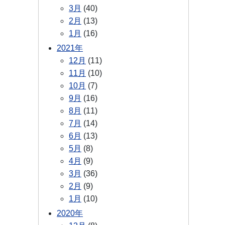
3月
(40)
2月
(13)
1月
(16)
2021年
12月
(11)
11月
(10)
10月
(7)
9月
(16)
8月
(11)
7月
(14)
6月
(13)
5月
(8)
4月
(9)
3月
(36)
2月
(9)
1月
(10)
2020年