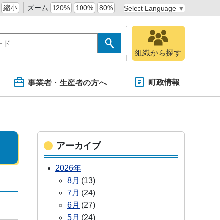
縮小
ズーム
120%
100%
80%
Select Language
▼
組織から探す
町政情報
事業者・生産者の方へ
アーカイブ
2026年
8月
(13)
7月
(24)
6月
(27)
5月
(24)