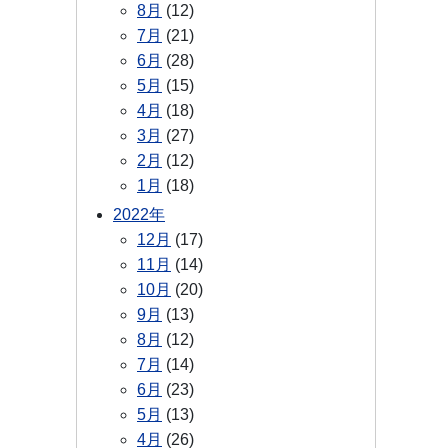
8月
(12)
7月
(21)
6月
(28)
5月
(15)
4月
(18)
3月
(27)
2月
(12)
1月
(18)
2022年
12月
(17)
11月
(14)
10月
(20)
9月
(13)
8月
(12)
7月
(14)
6月
(23)
5月
(13)
4月
(26)