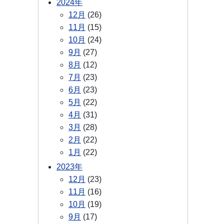
2024年
12月
(26)
11月
(15)
10月
(24)
9月
(27)
8月
(12)
7月
(23)
6月
(23)
5月
(22)
4月
(31)
3月
(28)
2月
(22)
1月
(22)
2023年
12月
(23)
11月
(16)
10月
(19)
9月
(17)