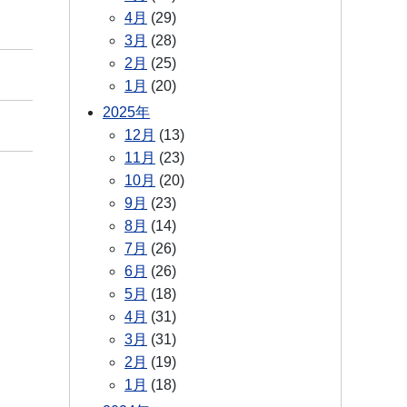
4月
(29)
3月
(28)
2月
(25)
1月
(20)
2025年
12月
(13)
11月
(23)
10月
(20)
9月
(23)
8月
(14)
7月
(26)
6月
(26)
5月
(18)
4月
(31)
3月
(31)
2月
(19)
1月
(18)