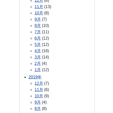
12月
(8)
11月
(13)
10月
(8)
9月
(7)
8月
(10)
7月
(11)
6月
(12)
5月
(12)
4月
(18)
3月
(14)
2月
(4)
1月
(12)
2019年
12月
(7)
11月
(6)
10月
(9)
9月
(4)
8月
(8)