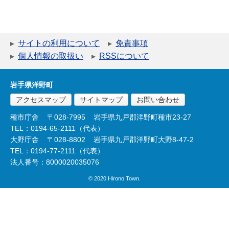
サイトの利用について
免責事項
個人情報の取扱い
RSSについて
岩手県洋野町
アクセスマップ
サイトマップ
お問い合わせ
種市庁舎
〒028-7995
岩手県九戸郡洋野町種市23-27
TEL：0194-65-2111（代表）
大野庁舎
〒028-8802
岩手県九戸郡洋野町大野8-47-2
TEL：0194-77-2111（代表）
法人番号：8000020035076
© 2020 Hirono Town.