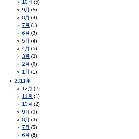
10月
(5)
9月
(5)
8月
(4)
7月
(1)
6月
(3)
5月
(4)
4月
(5)
3月
(3)
2月
(6)
1月
(1)
2011年
12月
(2)
11月
(1)
10月
(2)
9月
(3)
8月
(3)
7月
(5)
6月
(8)