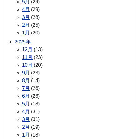
5月
(24)
4月
(29)
3月
(28)
2月
(25)
1月
(20)
2025年
12月
(13)
11月
(23)
10月
(20)
9月
(23)
8月
(14)
7月
(26)
6月
(26)
5月
(18)
4月
(31)
3月
(31)
2月
(19)
1月
(18)