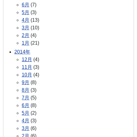
6月
(7)
5月
(3)
4月
(13)
3月
(10)
2月
(4)
1月
(21)
2014年
12月
(4)
11月
(3)
10月
(4)
9月
(8)
8月
(3)
7月
(5)
6月
(8)
5月
(2)
4月
(3)
3月
(6)
2月
(6)