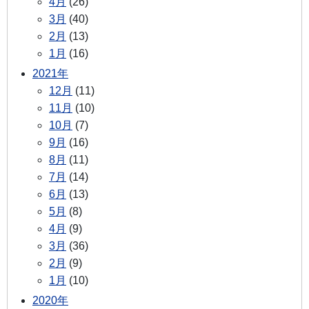
4月
(26)
3月
(40)
2月
(13)
1月
(16)
2021年
12月
(11)
11月
(10)
10月
(7)
9月
(16)
8月
(11)
7月
(14)
6月
(13)
5月
(8)
4月
(9)
3月
(36)
2月
(9)
1月
(10)
2020年