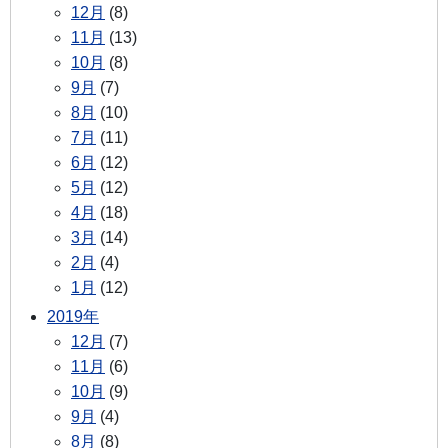
12月
(8)
11月
(13)
10月
(8)
9月
(7)
8月
(10)
7月
(11)
6月
(12)
5月
(12)
4月
(18)
3月
(14)
2月
(4)
1月
(12)
2019年
12月
(7)
11月
(6)
10月
(9)
9月
(4)
8月
(8)