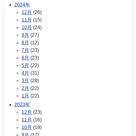
2024年
12月
(26)
11月
(15)
10月
(24)
9月
(27)
8月
(12)
7月
(23)
6月
(23)
5月
(22)
4月
(31)
3月
(28)
2月
(22)
1月
(22)
2023年
12月
(23)
11月
(16)
10月
(19)
9月
(17)