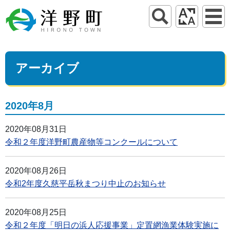
アーカイブ
2020年8月
2020年08月31日
令和２年度洋野町農産物等コンクールについて
2020年08月26日
令和2年度久慈平岳秋まつり中止のお知らせ
2020年08月25日
令和２年度「明日の浜人応援事業」定置網漁業体験実施に