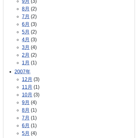
9月
(3)
8月
(2)
7月
(2)
6月
(3)
5月
(2)
4月
(3)
3月
(4)
2月
(2)
1月
(1)
2007年
12月
(3)
11月
(1)
10月
(3)
9月
(4)
8月
(1)
7月
(1)
6月
(1)
5月
(4)