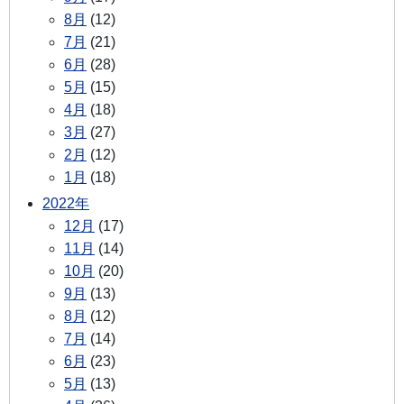
8月
(12)
7月
(21)
6月
(28)
5月
(15)
4月
(18)
3月
(27)
2月
(12)
1月
(18)
2022年
12月
(17)
11月
(14)
10月
(20)
9月
(13)
8月
(12)
7月
(14)
6月
(23)
5月
(13)