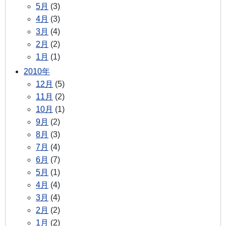
5月
(3)
4月
(3)
3月
(4)
2月
(2)
1月
(1)
2010年
12月
(5)
11月
(2)
10月
(1)
9月
(2)
8月
(3)
7月
(4)
6月
(7)
5月
(1)
4月
(4)
3月
(4)
2月
(2)
1月
(2)