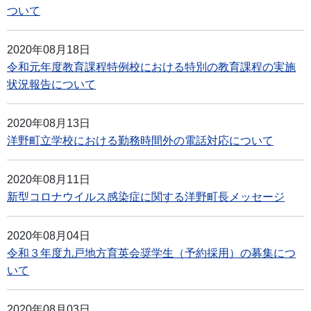
ついて
2020年08月18日
令和元年度教育課程特例校における特別の教育課程の実施
状況報告について
2020年08月13日
洋野町立学校における勤務時間外の電話対応について
2020年08月11日
新型コロナウイルス感染症に関する洋野町長メッセージ
2020年08月04日
令和３年度九戸地方育英会奨学生（予約採用）の募集につ
いて
2020年08月03日