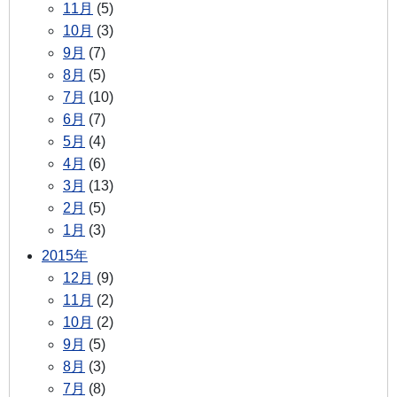
11月
(5)
10月
(3)
9月
(7)
8月
(5)
7月
(10)
6月
(7)
5月
(4)
4月
(6)
3月
(13)
2月
(5)
1月
(3)
2015年
12月
(9)
11月
(2)
10月
(2)
9月
(5)
8月
(3)
7月
(8)