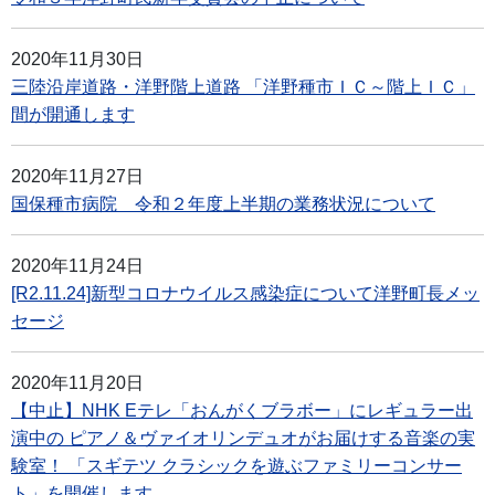
2020年11月30日
三陸沿岸道路・洋野階上道路 「洋野種市ＩＣ～階上ＩＣ」
間が開通します
2020年11月27日
国保種市病院 令和２年度上半期の業務状況について
2020年11月24日
[R2.11.24]新型コロナウイルス感染症について洋野町長メッ
セージ
2020年11月20日
【中止】NHK Eテレ「おんがくブラボー」にレギュラー出
演中の ピアノ＆ヴァイオリンデュオがお届けする音楽の実
験室！ 「スギテツ クラシックを遊ぶファミリーコンサー
ト」を開催します