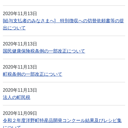
2020年11月13日
[給与支払者のみなさまへ] 特別徴収への切替依頼書等の提
出について
2020年11月13日
国民健康保険税条例の一部改正について
2020年11月13日
町税条例の一部改正について
2020年11月13日
法人の町民税
2020年11月09日
令和２年度洋野町特産品開発コンクール結果及びレシピ集
について