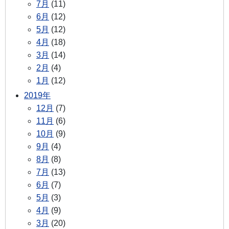
7月
(11)
6月
(12)
5月
(12)
4月
(18)
3月
(14)
2月
(4)
1月
(12)
2019年
12月
(7)
11月
(6)
10月
(9)
9月
(4)
8月
(8)
7月
(13)
6月
(7)
5月
(3)
4月
(9)
3月
(20)