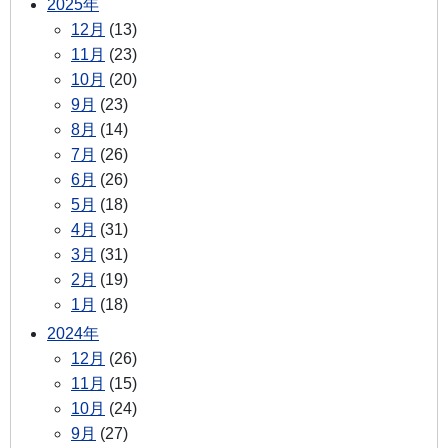
2025年
12月
(13)
11月
(23)
10月
(20)
9月
(23)
8月
(14)
7月
(26)
6月
(26)
5月
(18)
4月
(31)
3月
(31)
2月
(19)
1月
(18)
2024年
12月
(26)
11月
(15)
10月
(24)
9月
(27)