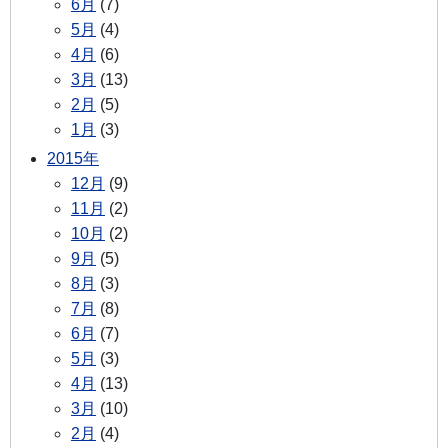
6月
(7)
5月
(4)
4月
(6)
3月
(13)
2月
(5)
1月
(3)
2015年
12月
(9)
11月
(2)
10月
(2)
9月
(5)
8月
(3)
7月
(8)
6月
(7)
5月
(3)
4月
(13)
3月
(10)
2月
(4)