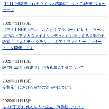
[R2.11.24]新型コロナウイルス感染症について洋野町長メッ
セージ
2020年11月20日
【中止】NHK Eテレ「おんがくブラボー」にレギュラー出
演中の ピアノ＆ヴァイオリンデュオがお届けする音楽の実
験室！ 「スギテツ クラシックを遊ぶファミリーコンサー
ト」を開催します
2020年11月13日
軽自動車税（種別割）に係る減免申請について
2020年11月13日
令和元年における農地の賃借料について
2020年11月13日
法人町民税に係る法人の設立・異動届について