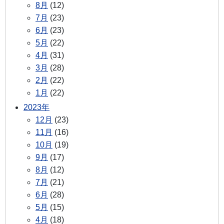
8月
(12)
7月
(23)
6月
(23)
5月
(22)
4月
(31)
3月
(28)
2月
(22)
1月
(22)
2023年
12月
(23)
11月
(16)
10月
(19)
9月
(17)
8月
(12)
7月
(21)
6月
(28)
5月
(15)
4月
(18)