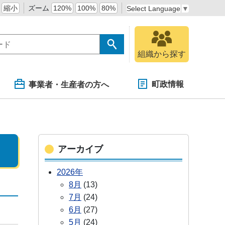
縮小
ズーム
120%
100%
80%
Select Language
▼
組織から探す
町政情報
事業者・生産者の方へ
アーカイブ
2026年
8月
(13)
7月
(24)
6月
(27)
5月
(24)