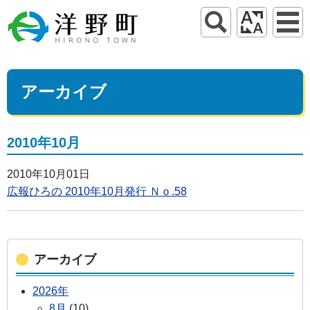
アーカイブ
2010年10月
2010年10月01日
広報ひろの 2010年10月発行 Ｎｏ.58
アーカイブ
2026年
8月
(10)