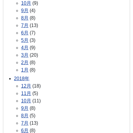
10月
(9)
9月
(4)
8月
(8)
7月
(13)
6月
(7)
5月
(3)
4月
(9)
3月
(20)
2月
(8)
1月
(8)
2018年
12月
(18)
11月
(5)
10月
(11)
9月
(8)
8月
(5)
7月
(13)
6月
(8)