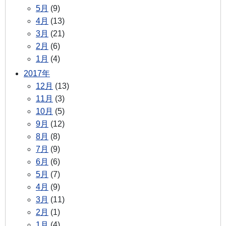
5月
(9)
4月
(13)
3月
(21)
2月
(6)
1月
(4)
2017年
12月
(13)
11月
(3)
10月
(5)
9月
(12)
8月
(8)
7月
(9)
6月
(6)
5月
(7)
4月
(9)
3月
(11)
2月
(1)
1月
(4)