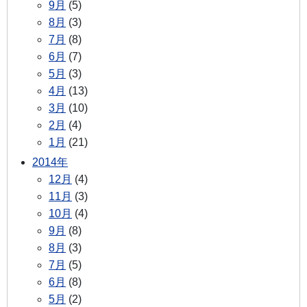
9月
(5)
8月
(3)
7月
(8)
6月
(7)
5月
(3)
4月
(13)
3月
(10)
2月
(4)
1月
(21)
2014年
12月
(4)
11月
(3)
10月
(4)
9月
(8)
8月
(3)
7月
(5)
6月
(8)
5月
(2)