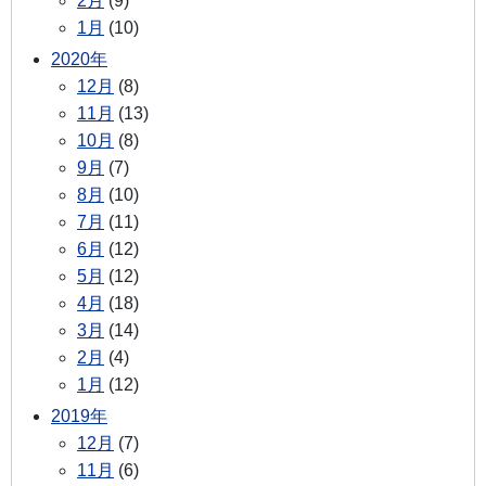
2月
(9)
1月
(10)
2020年
12月
(8)
11月
(13)
10月
(8)
9月
(7)
8月
(10)
7月
(11)
6月
(12)
5月
(12)
4月
(18)
3月
(14)
2月
(4)
1月
(12)
2019年
12月
(7)
11月
(6)