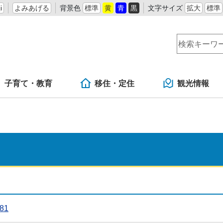
i
よみあげる
背景色
標準
黄
青
黒
文字サイズ
拡大
標準
子育て・教育
移住・定住
観光情報
81