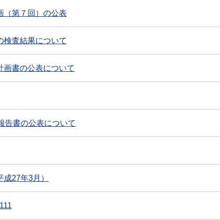
画（第７回）の公表
の検査結果について
計画書の公表について
報告書の公表について
成27年3月）
111