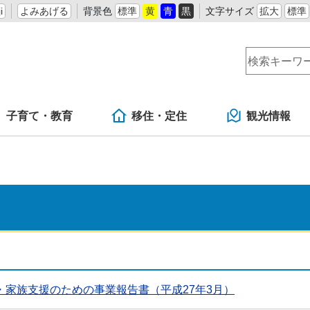
i
よみあげる
背景色
標準
黄
青
黒
文字サイズ
拡大
標準
子育て・教育
移住・定住
観光情報
家族支援のための事業報告書（平成27年3月）