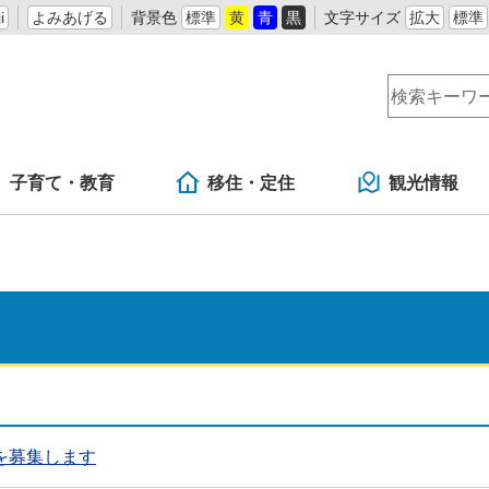
i
よみあげる
背景色
標準
黄
青
黒
文字サイズ
拡大
標準
子育て・教育
移住・定住
観光情報
を募集します