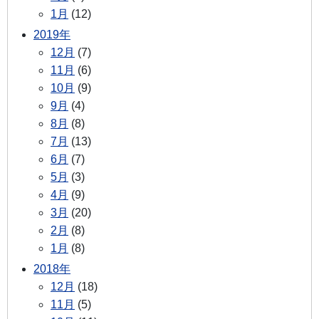
1月
(12)
2019年
12月
(7)
11月
(6)
10月
(9)
9月
(4)
8月
(8)
7月
(13)
6月
(7)
5月
(3)
4月
(9)
3月
(20)
2月
(8)
1月
(8)
2018年
12月
(18)
11月
(5)