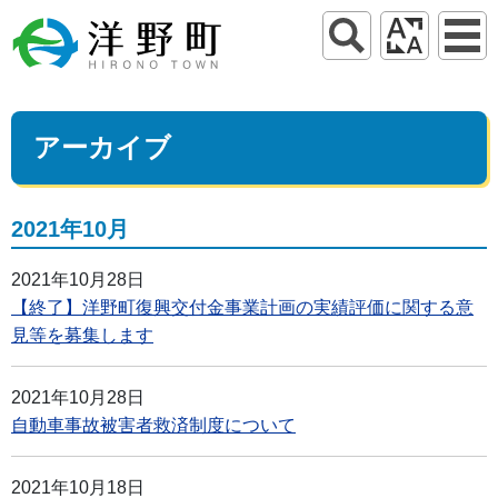
アーカイブ
2021年10月
2021年10月28日
【終了】洋野町復興交付金事業計画の実績評価に関する意
見等を募集します
2021年10月28日
自動車事故被害者救済制度について
2021年10月18日