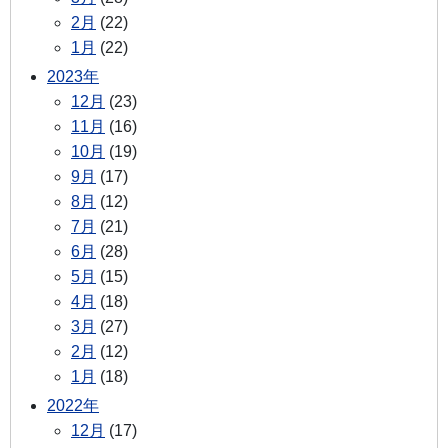
2月
(22)
1月
(22)
2023年
12月
(23)
11月
(16)
10月
(19)
9月
(17)
8月
(12)
7月
(21)
6月
(28)
5月
(15)
4月
(18)
3月
(27)
2月
(12)
1月
(18)
2022年
12月
(17)