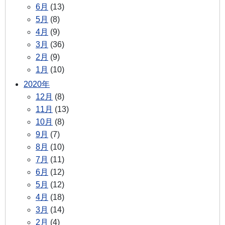
6月
(13)
5月
(8)
4月
(9)
3月
(36)
2月
(9)
1月
(10)
2020年
12月
(8)
11月
(13)
10月
(8)
9月
(7)
8月
(10)
7月
(11)
6月
(12)
5月
(12)
4月
(18)
3月
(14)
2月
(4)