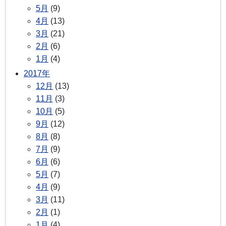
5月
(9)
4月
(13)
3月
(21)
2月
(6)
1月
(4)
2017年
12月
(13)
11月
(3)
10月
(5)
9月
(12)
8月
(8)
7月
(9)
6月
(6)
5月
(7)
4月
(9)
3月
(11)
2月
(1)
1月
(4)