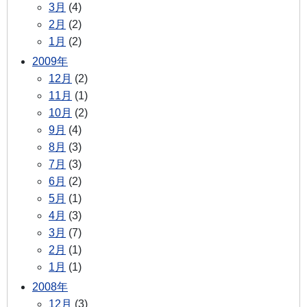
3月
(4)
2月
(2)
1月
(2)
2009年
12月
(2)
11月
(1)
10月
(2)
9月
(4)
8月
(3)
7月
(3)
6月
(2)
5月
(1)
4月
(3)
3月
(7)
2月
(1)
1月
(1)
2008年
12月
(3)