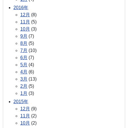
2016年
12月
(8)
11月
(5)
10月
(3)
9月
(7)
8月
(5)
7月
(10)
6月
(7)
5月
(4)
4月
(6)
3月
(13)
2月
(5)
1月
(3)
2015年
12月
(9)
11月
(2)
10月
(2)