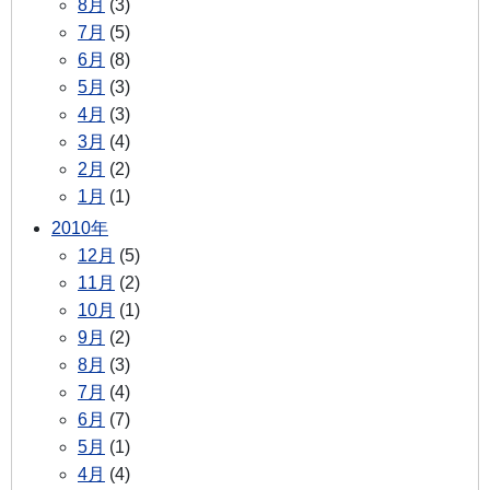
8月
(3)
7月
(5)
6月
(8)
5月
(3)
4月
(3)
3月
(4)
2月
(2)
1月
(1)
2010年
12月
(5)
11月
(2)
10月
(1)
9月
(2)
8月
(3)
7月
(4)
6月
(7)
5月
(1)
4月
(4)