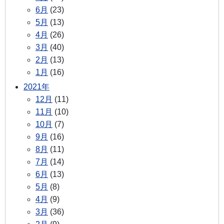
6月
(23)
5月
(13)
4月
(26)
3月
(40)
2月
(13)
1月
(16)
2021年
12月
(11)
11月
(10)
10月
(7)
9月
(16)
8月
(11)
7月
(14)
6月
(13)
5月
(8)
4月
(9)
3月
(36)