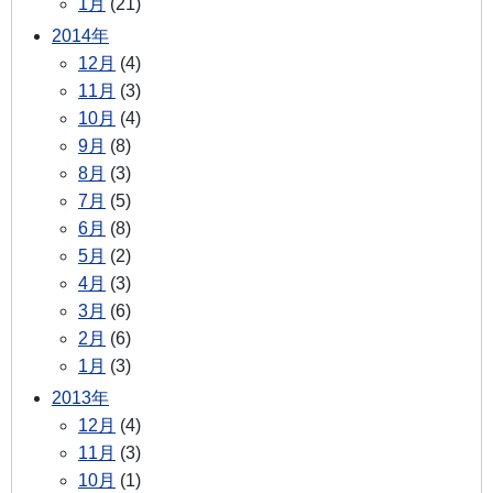
1月
(21)
2014年
12月
(4)
11月
(3)
10月
(4)
9月
(8)
8月
(3)
7月
(5)
6月
(8)
5月
(2)
4月
(3)
3月
(6)
2月
(6)
1月
(3)
2013年
12月
(4)
11月
(3)
10月
(1)