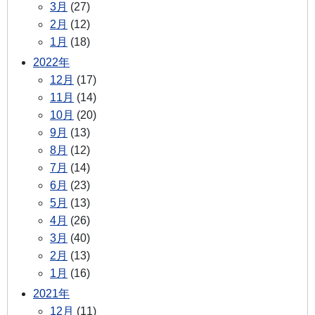
3月
(27)
2月
(12)
1月
(18)
2022年
12月
(17)
11月
(14)
10月
(20)
9月
(13)
8月
(12)
7月
(14)
6月
(23)
5月
(13)
4月
(26)
3月
(40)
2月
(13)
1月
(16)
2021年
12月
(11)