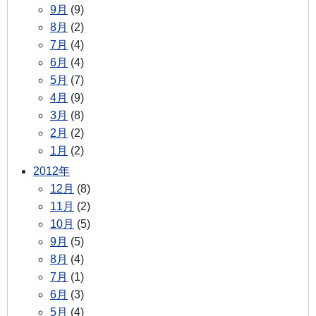
9月
(9)
8月
(2)
7月
(4)
6月
(4)
5月
(7)
4月
(9)
3月
(8)
2月
(2)
1月
(2)
2012年
12月
(8)
11月
(2)
10月
(5)
9月
(5)
8月
(4)
7月
(1)
6月
(3)
5月
(4)