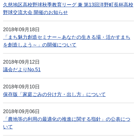
久慈地区高校野球秋季教育リーグ 兼 第13回洋野町長杯高校
野球交流大会 開催のお知らせ
2018年09月18日
「まち魅力創造セミナー～あなたの生きる場・活かすまち
を創造しよう～」の開催について
2018年09月12日
議会だよりNo.51
2018年09月10日
保存版「家庭ごみの分け方・出し方」について
2018年09月06日
「農地等の利用の最適化の推進に関する指針」の公表につ
いて