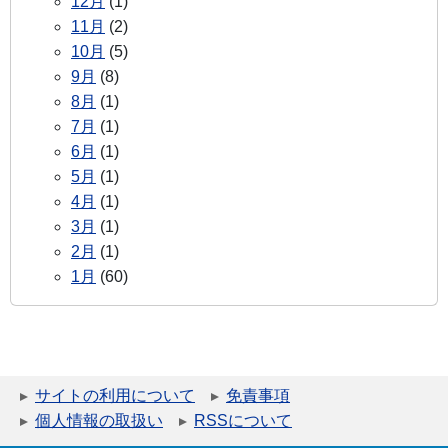
12月
(1)
11月
(2)
10月
(5)
9月
(8)
8月
(1)
7月
(1)
6月
(1)
5月
(1)
4月
(1)
3月
(1)
2月
(1)
1月
(60)
サイトの利用について
免責事項
個人情報の取扱い
RSSについて