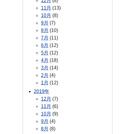
12月
(8)
11月
(13)
10月
(8)
9月
(7)
8月
(10)
7月
(11)
6月
(12)
5月
(12)
4月
(18)
3月
(14)
2月
(4)
1月
(12)
2019年
12月
(7)
11月
(6)
10月
(9)
9月
(4)
8月
(8)