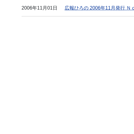
2006年11月01日
広報ひろの 2006年11月発行 Ｎｏ