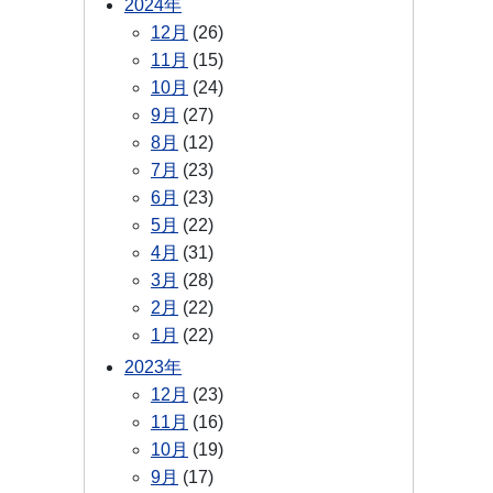
2024年
12月
(26)
11月
(15)
10月
(24)
9月
(27)
8月
(12)
7月
(23)
6月
(23)
5月
(22)
4月
(31)
3月
(28)
2月
(22)
1月
(22)
2023年
12月
(23)
11月
(16)
10月
(19)
9月
(17)