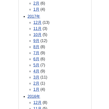
2月
(6)
1月
(4)
2017年
12月
(13)
11月
(3)
10月
(5)
9月
(12)
8月
(8)
7月
(9)
6月
(6)
5月
(7)
4月
(9)
3月
(11)
2月
(1)
1月
(4)
2016年
12月
(8)
11月
(5)