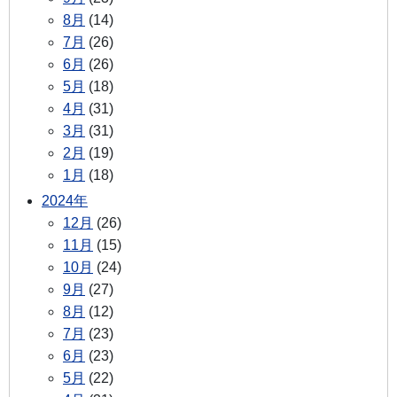
8月
(14)
7月
(26)
6月
(26)
5月
(18)
4月
(31)
3月
(31)
2月
(19)
1月
(18)
2024年
12月
(26)
11月
(15)
10月
(24)
9月
(27)
8月
(12)
7月
(23)
6月
(23)
5月
(22)