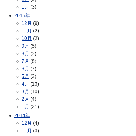
1月
(3)
2015年
12月
(9)
11月
(2)
10月
(2)
9月
(5)
8月
(3)
7月
(8)
6月
(7)
5月
(3)
4月
(13)
3月
(10)
2月
(4)
1月
(21)
2014年
12月
(4)
11月
(3)