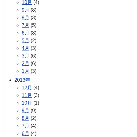
10月
(4)
9月
(8)
8月
(3)
7月
(5)
6月
(8)
5月
(2)
4月
(3)
3月
(6)
2月
(6)
1月
(3)
2013年
12月
(4)
11月
(3)
10月
(1)
9月
(9)
8月
(2)
7月
(4)
6月
(4)