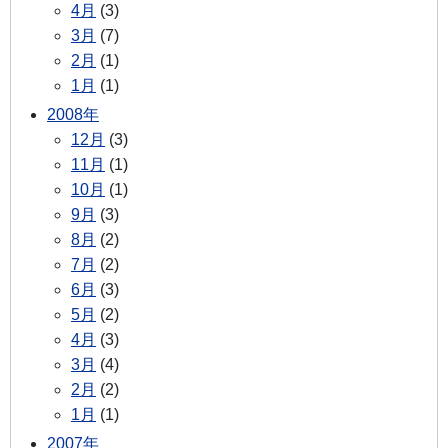
4月
(3)
3月
(7)
2月
(1)
1月
(1)
2008年
12月
(3)
11月
(1)
10月
(1)
9月
(3)
8月
(2)
7月
(2)
6月
(3)
5月
(2)
4月
(3)
3月
(4)
2月
(2)
1月
(1)
2007年