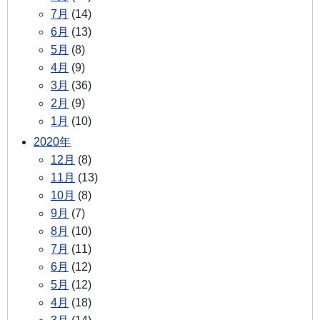
7月
(14)
6月
(13)
5月
(8)
4月
(9)
3月
(36)
2月
(9)
1月
(10)
2020年
12月
(8)
11月
(13)
10月
(8)
9月
(7)
8月
(10)
7月
(11)
6月
(12)
5月
(12)
4月
(18)