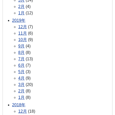
3月
(14)
2月
(4)
1月
(12)
2019年
12月
(7)
11月
(6)
10月
(9)
9月
(4)
8月
(8)
7月
(13)
6月
(7)
5月
(3)
4月
(9)
3月
(20)
2月
(8)
1月
(8)
2018年
12月
(18)