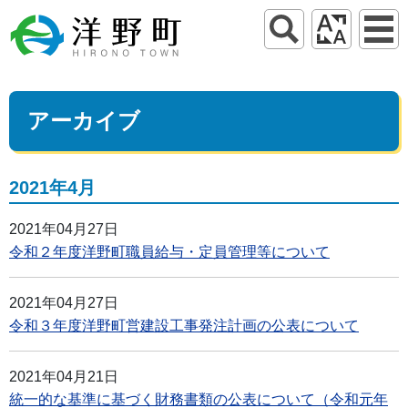
アーカイブ
2021年4月
2021年04月27日
令和２年度洋野町職員給与・定員管理等について
2021年04月27日
令和３年度洋野町営建設工事発注計画の公表について
2021年04月21日
統一的な基準に基づく財務書類の公表について（令和元年