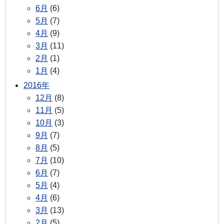
6月
(6)
5月
(7)
4月
(9)
3月
(11)
2月
(1)
1月
(4)
2016年
12月
(8)
11月
(5)
10月
(3)
9月
(7)
8月
(5)
7月
(10)
6月
(7)
5月
(4)
4月
(6)
3月
(13)
2月
(5)