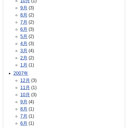
10月
(1)
9月
(3)
8月
(2)
7月
(2)
6月
(3)
5月
(2)
4月
(3)
3月
(4)
2月
(2)
1月
(1)
2007年
12月
(3)
11月
(1)
10月
(3)
9月
(4)
8月
(1)
7月
(1)
6月
(1)