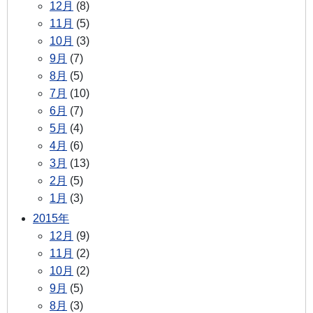
12月
(8)
11月
(5)
10月
(3)
9月
(7)
8月
(5)
7月
(10)
6月
(7)
5月
(4)
4月
(6)
3月
(13)
2月
(5)
1月
(3)
2015年
12月
(9)
11月
(2)
10月
(2)
9月
(5)
8月
(3)