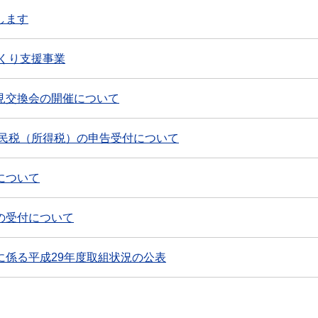
します
づくり支援事業
見交換会の開催について
県民税（所得税）の申告受付について
について
の受付について
に係る平成29年度取組状況の公表