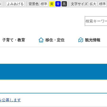
i
よみあげる
背景色
標準
黄
青
黒
文字サイズ
拡大
標準
子育て・教育
移住・定住
観光情報
を公募します