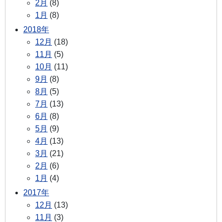
2月
(8)
1月
(8)
2018年
12月
(18)
11月
(5)
10月
(11)
9月
(8)
8月
(5)
7月
(13)
6月
(8)
5月
(9)
4月
(13)
3月
(21)
2月
(6)
1月
(4)
2017年
12月
(13)
11月
(3)