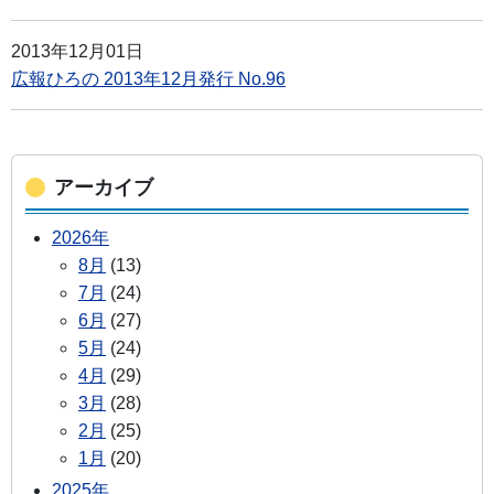
2013年12月01日
広報ひろの 2013年12月発行 No.96
アーカイブ
2026年
8月
(13)
7月
(24)
6月
(27)
5月
(24)
4月
(29)
3月
(28)
2月
(25)
1月
(20)
2025年