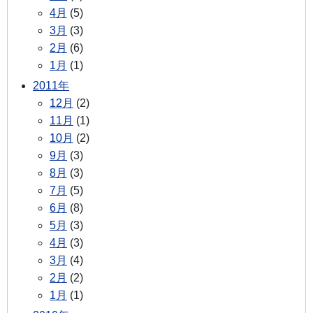
4月
(5)
3月
(3)
2月
(6)
1月
(1)
2011年
12月
(2)
11月
(1)
10月
(2)
9月
(3)
8月
(3)
7月
(5)
6月
(8)
5月
(3)
4月
(3)
3月
(4)
2月
(2)
1月
(1)