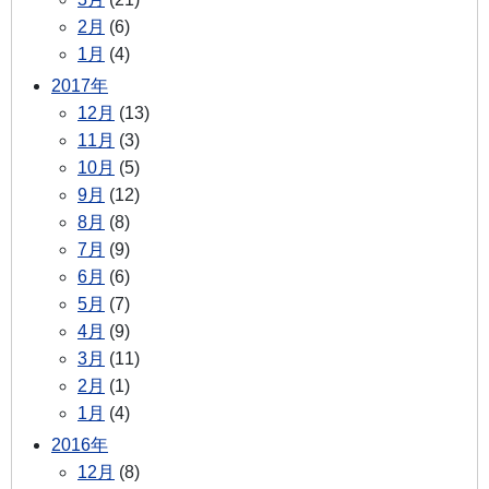
2月
(6)
1月
(4)
2017年
12月
(13)
11月
(3)
10月
(5)
9月
(12)
8月
(8)
7月
(9)
6月
(6)
5月
(7)
4月
(9)
3月
(11)
2月
(1)
1月
(4)
2016年
12月
(8)