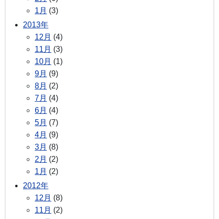
1月
(3)
2013年
12月
(4)
11月
(3)
10月
(1)
9月
(9)
8月
(2)
7月
(4)
6月
(4)
5月
(7)
4月
(9)
3月
(8)
2月
(2)
1月
(2)
2012年
12月
(8)
11月
(2)