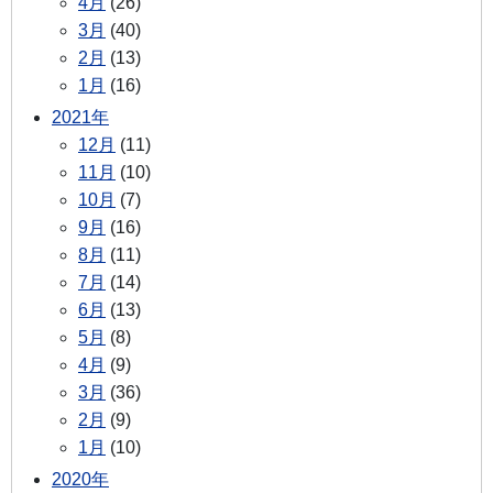
4月
(26)
3月
(40)
2月
(13)
1月
(16)
2021年
12月
(11)
11月
(10)
10月
(7)
9月
(16)
8月
(11)
7月
(14)
6月
(13)
5月
(8)
4月
(9)
3月
(36)
2月
(9)
1月
(10)
2020年