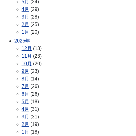
5月
(24)
4月
(29)
3月
(28)
2月
(25)
1月
(20)
2025年
12月
(13)
11月
(23)
10月
(20)
9月
(23)
8月
(14)
7月
(26)
6月
(26)
5月
(18)
4月
(31)
3月
(31)
2月
(19)
1月
(18)