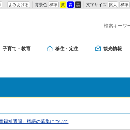
i
よみあげる
背景色
標準
黄
青
黒
文字サイズ
拡大
標準
子育て・教育
移住・定住
観光情報
児童福祉週間」標語の募集について