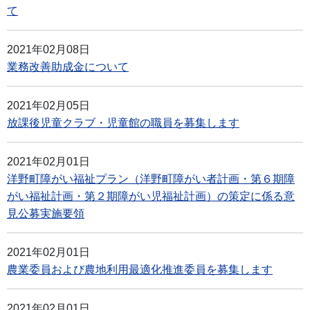
て
2021年02月08日
業務改善助成金について
2021年02月05日
放課後児童クラブ・児童館の職員を募集します
2021年02月01日
洋野町障がい福祉プラン（洋野町障がい者計画・第６期障
がい福祉計画・第２期障がい児福祉計画）の策定に係る意
見公募実施要領
2021年02月01日
農業委員および農地利用最適化推進委員を募集します
2021年02月01日