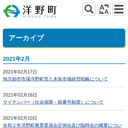
アーカイブ
2021年2月
2021年02月17日
地方卸売市場洋野町営八木魚市場経営戦略について
2021年02月16日
マイナンバー（社会保障・税番号制度）について
2021年02月10日
令和２年洋野町教育委員会定例会及び臨時会の概要につい