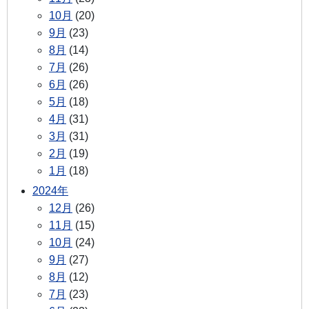
10月
(20)
9月
(23)
8月
(14)
7月
(26)
6月
(26)
5月
(18)
4月
(31)
3月
(31)
2月
(19)
1月
(18)
2024年
12月
(26)
11月
(15)
10月
(24)
9月
(27)
8月
(12)
7月
(23)