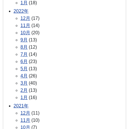
1月
(18)
2022年
12月
(17)
11月
(14)
10月
(20)
9月
(13)
8月
(12)
7月
(14)
6月
(23)
5月
(13)
4月
(26)
3月
(40)
2月
(13)
1月
(16)
2021年
12月
(11)
11月
(10)
10月
(7)