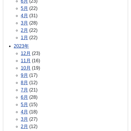
6月
(23)
5月
(22)
4月
(31)
3月
(28)
2月
(22)
1月
(22)
2023年
12月
(23)
11月
(16)
10月
(19)
9月
(17)
8月
(12)
7月
(21)
6月
(28)
5月
(15)
4月
(18)
3月
(27)
2月
(12)