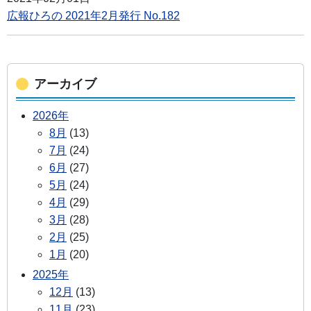
広報ひろの 2021年2月発行 No.182
アーカイブ
2026年
8月
(13)
7月
(24)
6月
(27)
5月
(24)
4月
(29)
3月
(28)
2月
(25)
1月
(20)
2025年
12月
(13)
11月
(23)