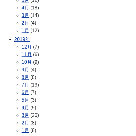
5月
(12)
4月
(18)
3月
(14)
2月
(4)
1月
(12)
2019年
12月
(7)
11月
(6)
10月
(9)
9月
(4)
8月
(8)
7月
(13)
6月
(7)
5月
(3)
4月
(9)
3月
(20)
2月
(8)
1月
(8)