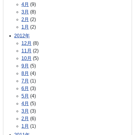
4月
(9)
3月
(8)
2月
(2)
1月
(2)
2012年
12月
(8)
11月
(2)
10月
(5)
9月
(5)
8月
(4)
7月
(1)
6月
(3)
5月
(4)
4月
(5)
3月
(3)
2月
(6)
1月
(1)
2011年