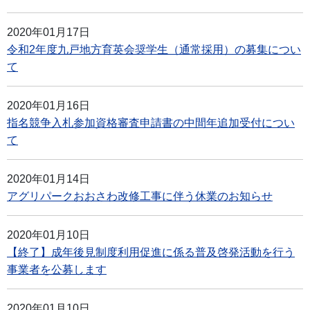
2020年01月17日
令和2年度九戸地方育英会奨学生（通常採用）の募集につい
て
2020年01月16日
指名競争入札参加資格審査申請書の中間年追加受付につい
て
2020年01月14日
アグリパークおおさわ改修工事に伴う休業のお知らせ
2020年01月10日
【終了】成年後見制度利用促進に係る普及啓発活動を行う
事業者を公募します
2020年01月10日