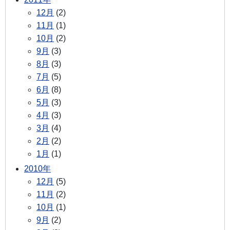
12月
(2)
11月
(1)
10月
(2)
9月
(3)
8月
(3)
7月
(5)
6月
(8)
5月
(3)
4月
(3)
3月
(4)
2月
(2)
1月
(1)
2010年
12月
(5)
11月
(2)
10月
(1)
9月
(2)