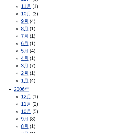
11月
(1)
10月
(3)
9月
(4)
8月
(1)
7月
(1)
6月
(1)
5月
(4)
4月
(1)
3月
(7)
2月
(1)
1月
(4)
2006年
12月
(1)
11月
(2)
10月
(5)
9月
(8)
8月
(1)