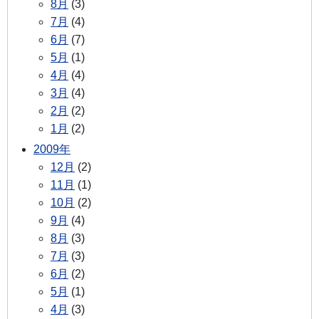
8月
(3)
7月
(4)
6月
(7)
5月
(1)
4月
(4)
3月
(4)
2月
(2)
1月
(2)
2009年
12月
(2)
11月
(1)
10月
(2)
9月
(4)
8月
(3)
7月
(3)
6月
(2)
5月
(1)
4月
(3)