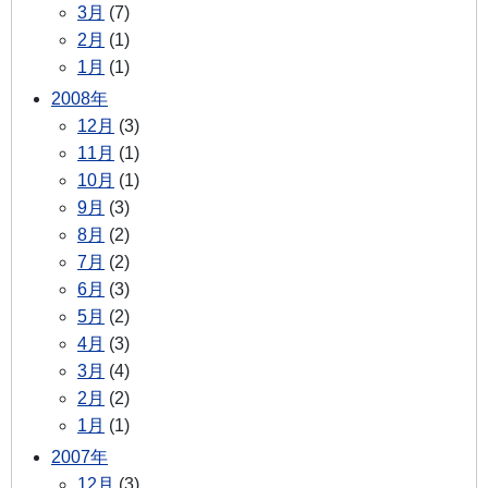
3月
(7)
2月
(1)
1月
(1)
2008年
12月
(3)
11月
(1)
10月
(1)
9月
(3)
8月
(2)
7月
(2)
6月
(3)
5月
(2)
4月
(3)
3月
(4)
2月
(2)
1月
(1)
2007年
12月
(3)