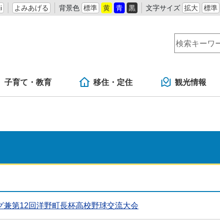
i
よみあげる
背景色
標準
黄
青
黒
文字サイズ
拡大
標準
子育て・教育
移住・定住
観光情報
グ兼第12回洋野町長杯高校野球交流大会